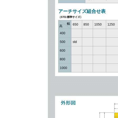
アーチサイズ組合せ表
（STD:標準サイズ）
幅
650
850
1050
1250
高
400
500
std
600
800
1000