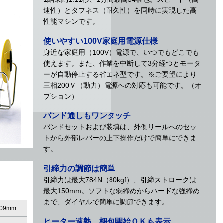
速性）とタフネス（耐久性）を同時に実現した高
性能マシンです。
使いやすい100V家庭用電源仕様
身近な家庭用（100V）電源で、いつでもどこでも
使えます。また、作業を中断して3分経つとモータ
ーが自動停止する省エネ型です。※ご要望により
三相200Ｖ（動力）電源への対応も可能です。（オ
プション）
バンド通しもワンタッチ
バンドセットおよび装填は、外側リールへのセッ
トから外部レバーの上下操作だけで簡単にできま
す。
引締力の調節は簡単
引締力は最大784N（80kgf）、引締ストロークは
最大150mm。ソフトな弱締めからハードな強締め
まで、ダイヤルで簡単に調節できます。
09mm
ヒーター速熱、梱包開始ＯＫも表示