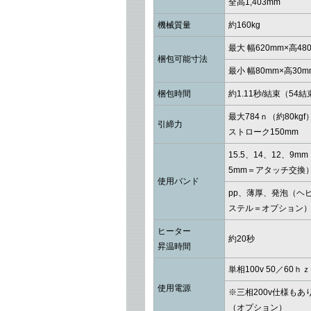
全高1,403mm
機械質量
約160kg
最大 幅620mm×高48
梱包可能寸法
最小 幅80mm×高30m
梱包時間
約1.11秒/結束（54結
最大784ｎ（約80kgf
引締力
ストローク150mm
15.5、14、12、9m
5mm＝アタッチ交換
使用バンド
pp、薄厚、発泡（ヘ
ステル＝オプション
ヒーター
約20秒
昇温時間
単相100v 50／60ｈｚ 
使用電源
※三相200v仕様もあ
（オプション）