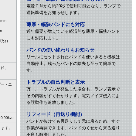
電源ＯＮから約20秒で使用可能となり、ランプで
運転準備をお知らせします。
0mm
薄厚・幅狭バンドにも対応
m
近年需要が増えている経済的な薄厚・幅狭バンド
にも対応します。
束/分）
バンドの使い終わりもお知らせ
）
リールにセットされたバンドを使いきると機械は
自動停止。残ったバンドの除去も至って簡単で
m（6、
す。
）
トラブルの自己判断と表示
ビー・エ
万一、トラブルが発生した場合も、ランプ表示で
）
その内容がすぐわかります。電気ノイズ侵入によ
る誤動作も追放しました。
リフィード（再送り機能）
0.90kva
バンドが抜けても再送りして元に戻るため、すぐ
作業が再開できます。バンドのくせから来る送り
ります。
不良も解決しました。