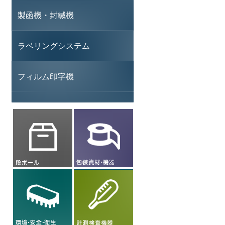
製函機・封緘機
ラベリングシステム
フィルム印字機